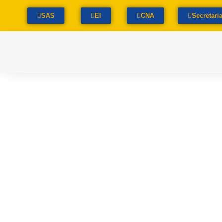
SAS
EI
CNA
Secretari