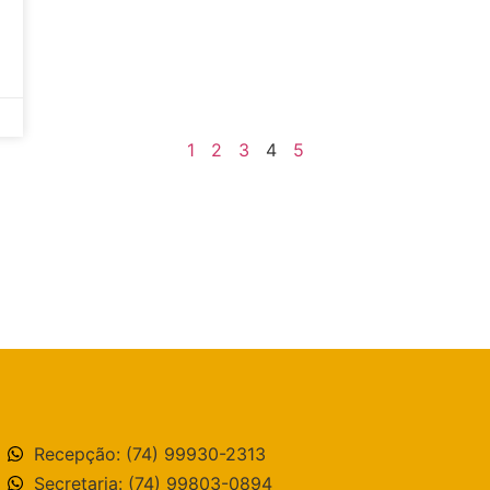
1
2
3
4
5
Recepção: (74) 99930-2313
Secretaria: (74) 99803-0894