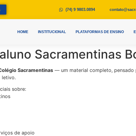
a
(74) 9 9803.0894
contato@sacr
HOME
INSTITUCIONAL
PLATAFORMAS DE ENSINO
o aluno Sacramentinas 
Colégio Sacramentinas
— um material completo, pensado par
letivo.
iais sobre:
tinos
rviços de apoio