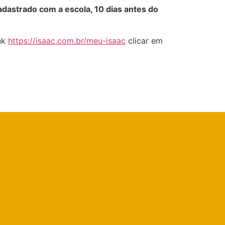
adastrado com a escola, 10 dias antes do
ink
https://isaac.com.br/meu-isaac
clicar em