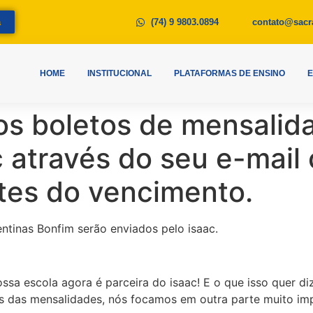
a
(74) 9 9803.0894
contato@sacr
HOME
INSTITUCIONAL
PLATAFORMAS DE ENSINO
 os boletos de mensalid
c através do seu e-mail
ntes do vencimento.
tinas Bonfim serão enviados pelo isaac.
ssa escola agora é parceira do isaac! E o que isso quer d
tos das mensalidades, nós focamos em outra parte muito i